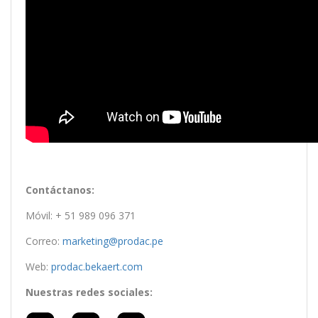
Contáctanos:
Móvil: + 51 989 096 371
Correo:
marketing@prodac.pe
Web:
prodac.bekaert.com
Nuestras redes sociales: