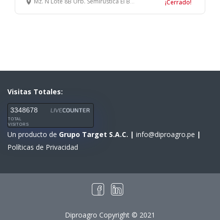
Mz. Ñ Lote 8B Urb. Semirústica El Bosque, Trujillo
¡Cerrado!
Visitas Totales:
3348678
TOTAL
VISITORS
Un producto de
Grupo Target S.A.C.
|
info@diproagro.pe
|
Políticas de Privacidad
Diproagro Copyright © 2021