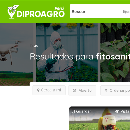
Buscar
Inicio
Resultados para
fitosani
Cerca a mí
Abierto
Ordenar po
Guardar
Vista