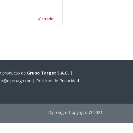
¡Cerrado!
n producto de
Grupo Target S.A.C.
|
nfo@diproagro.pe
|
Políticas de Privacidad
Diproagro Copyright © 2021