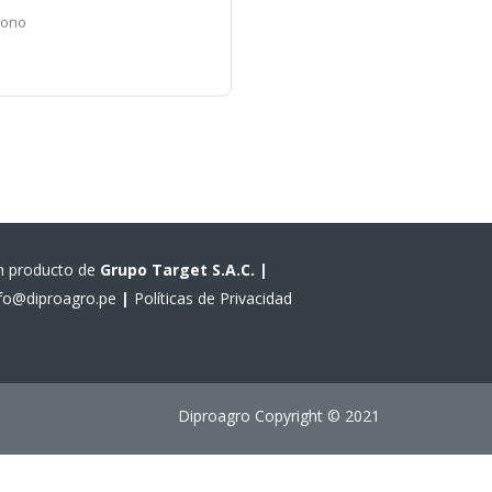
zono
n producto de
Grupo Target S.A.C.
|
nfo@diproagro.pe
|
Políticas de Privacidad
Diproagro Copyright © 2021