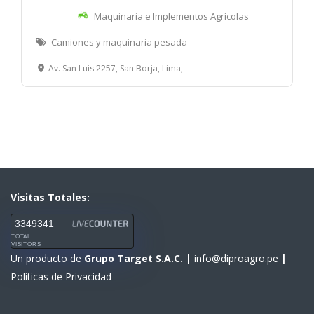
Maquinaria e Implementos Agrícolas
Camiones y maquinaria pesada
Av. San Luis 2257, San Borja, Lima, Perú.
Visitas Totales:
3349341
TOTAL
VISITORS
Un producto de
Grupo Target S.A.C.
|
info@diproagro.pe
|
Políticas de Privacidad